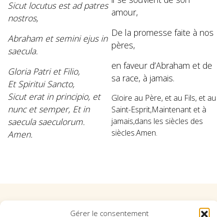
Sicut locutus est ad patres
amour,
nostros,
De la promesse faite à nos
Abraham et semini ejus in
pères,
saecula.
en faveur d’Abraham et de
Gloria Patri et Filio,
sa race, à jamais.
Et Spiritui Sancto,
Sicut erat in principio, et
Gloire au Père, et au Fils, et au
nunc et semper, Et in
Saint-Esprit,Maintenant et à
saecula saeculorum.
jamais,dans les siècles des
siècles.Amen.
Amen.
Suivez l'Orchestre du Pays Basque sur les réseaux
Gérer le consentement