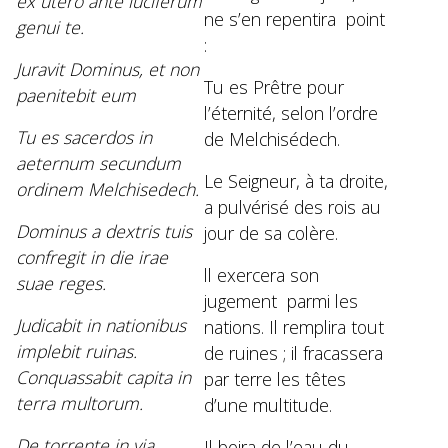
ex utero ante luciferum
ne s’en repentira point
genui te.
:
Juravit Dominus, et non
Tu es Prêtre pour
paenitebit eum
l’éternité, selon l’ordre
Tu es sacerdos in
de Melchisédech.
aeternum secundum
Le Seigneur, à ta droite,
ordinem Melchisedech.
a pulvérisé des rois au
Dominus a dextris tuis
jour de sa colère.
confregit in die irae
ll exercera son
suae reges.
jugement parmi les
Judicabit in nationibus
nations. Il remplira tout
implebit ruinas.
de ruines ; il fracassera
Conquassabit capita in
par terre les têtes
terra multorum.
d’une multitude.
De torrente in via
Il boira de l’eau du