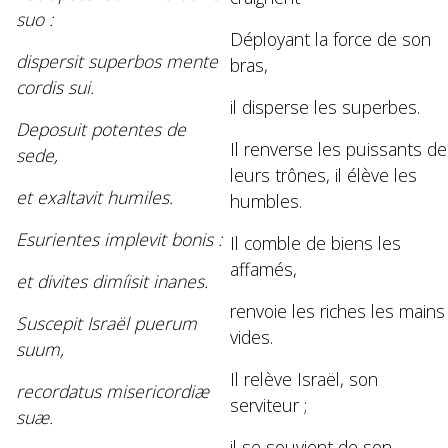
suo :
Déployant la force de son
dispersit superbos mente
bras,
cordis sui.
il disperse les superbes.
Deposuit potentes de
Il renverse les puissants de
sede,
leurs trônes, il élève les
et exaltavit humiles.
humbles.
Esurientes implevit bonis :
Il comble de biens les
affamés,
et divites dimíisit inanes.
renvoie les riches les mains
Suscepit Israël puerum
vides.
suum,
Il relève Israël, son
recordatus misericordiæ
serviteur ;
suæ.
il se souvient de son