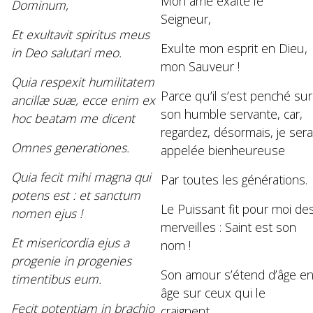
Mon âme exalte le
Dominum,
Seigneur,
Et exultavit spiritus meus
Exulte mon esprit en Dieu,
in Deo salutari meo.
mon Sauveur !
Quia respexit humilitatem
Parce qu’il s’est penché sur
ancillæ suæ, ecce enim ex
son humble servante, car,
hoc beatam me dicent
regardez, désormais, je sera
Omnes generationes.
appelée bienheureuse
Quia fecit mihi magna qui
Par toutes les générations.
potens est : et sanctum
Le Puissant fit pour moi de
nomen ejus !
merveilles : Saint est son
Et misericordia ejus a
nom !
progenie in progenies
Son amour s’étend d’âge e
timentibus eum.
âge sur ceux qui le
Fecit potentiam in brachio
craignent