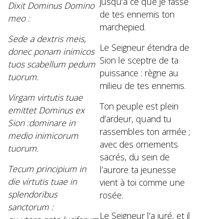
jusqu’à ce que je fasse
Dixit Dominus Domino
de tes ennemis ton
meo :
marchepied.
Sede a dextris meis,
Le Seigneur étendra de
donec ponam inimicos
Sion le sceptre de ta
tuos scabellum pedum
puissance : règne au
tuorum.
milieu de tes ennemis.
Virgam virtutis tuae
Ton peuple est plein
emittet Dominus ex
d’ardeur, quand tu
Sion :dominare in
rassembles ton armée ;
medio inimicorum
avec des ornements
tuorum.
sacrés, du sein de
Tecum principium in
l’aurore ta jeunesse
die virtutis tuae in
vient à toi comme une
splendoribus
rosée.
sanctorum :
Le Seigneur l’a juré, et il