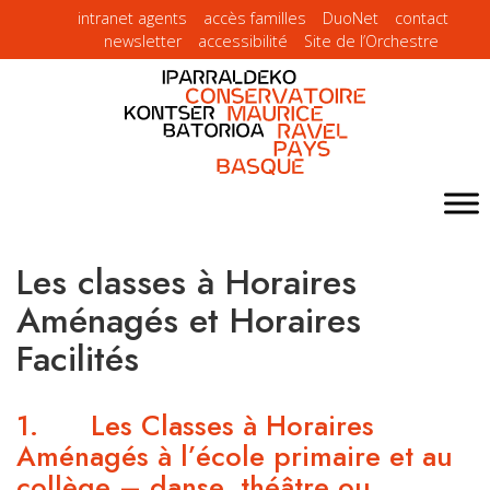
intranet agents
accès familles
DuoNet
contact
newsletter
accessibilité
Site de l’Orchestre
Les classes à Horaires
Aménagés et Horaires
Facilités
1. Les Classes à Horaires
Aménagés à l’école primaire et au
collège – danse, théâtre ou