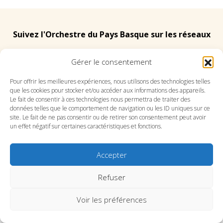
Suivez l'Orchestre du Pays Basque sur les réseaux
Gérer le consentement
Suivez le conservatoire du Pays Basque sur les
réseaux
Pour offrir les meilleures expériences, nous utilisons des technologies telles
que les cookies pour stocker et/ou accéder aux informations des appareils.
Le fait de consentir à ces technologies nous permettra de traiter des
données telles que le comportement de navigation ou les ID uniques sur ce
site. Le fait de ne pas consentir ou de retirer son consentement peut avoir
un effet négatif sur certaines caractéristiques et fonctions.
SITE DE L’ORCHESTRE
SITE DU CONSERVATOIRE
Accepter
CONTACT
MENTIONS LÉGALES
PLAN DU SITE
Refuser
Voir les préférences