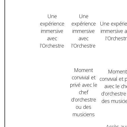
Une
Une
expérience
expérience
Une expéri
immersive
immersive
immersive a
avec
avec
l’Orchest
l’Orchestre
l’Orchestre
Moment
Moment
convivial et
convivial et 
privé avec le
avec le ch
chef
d’orchestre
d’orchestre
des musici
ou des
musiciens
Accès au