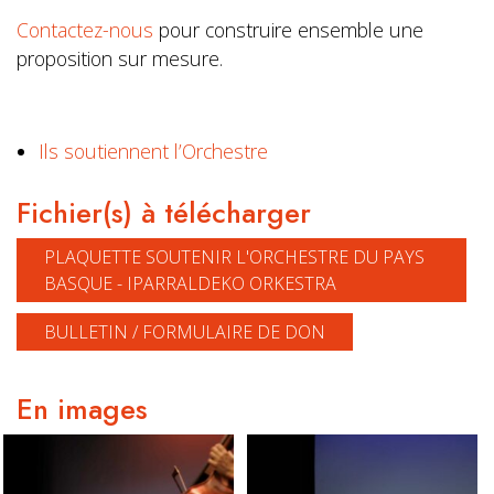
Contactez-nous
pour construire ensemble une
proposition sur mesure.
Ils soutiennent l’Orchestre
Fichier(s) à télécharger
PLAQUETTE SOUTENIR L'ORCHESTRE DU PAYS
BASQUE - IPARRALDEKO ORKESTRA
BULLETIN / FORMULAIRE DE DON
En images