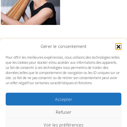
Gérer le consentement
Suivez l'Orchestre du Pays Basque sur les réseaux
Pour offrir les meilleures expériences, nous utilisons des technologies telles
que les cookies pour stocker et/ou accéder aux informations des appareils.
Le fait de consentir à ces technologies nous permettra de traiter des
Suivez le conservatoire du Pays Basque sur les
données telles que le comportement de navigation ou les ID uniques sur ce
réseaux
site. Le fait de ne pas consentir ou de retirer son consentement peut avoir
un effet négatif sur certaines caractéristiques et fonctions.
Accepter
Refuser
SITE DE L’ORCHESTRE
SITE DU CONSERVATOIRE
CONTACT
MENTIONS LÉGALES
PLAN DU SITE
Voir les préférences