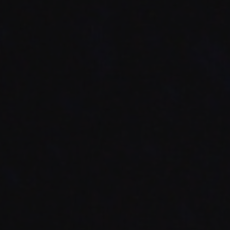
Réserver un concert >
S’abonner >