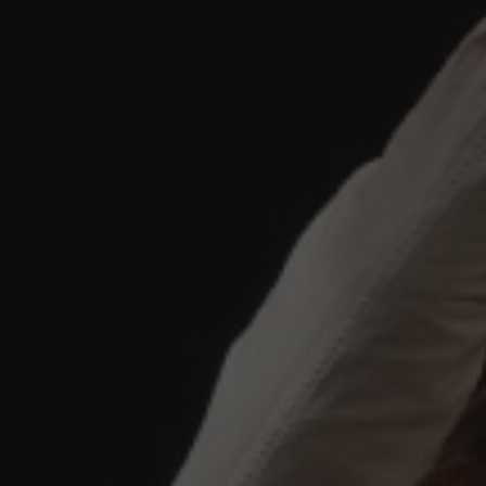
uhossoa
ulturel
de-Luz
orchestre
27/11
Saint-Palais
Trinquet Moderne – Bayonne
Soirée Hommage à
XALBADOR (Version
augmentée)