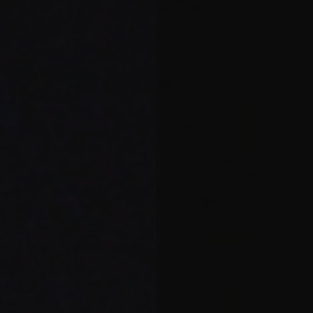
Soutenir l’Orchestre >
Uniconcert >
Les prochains