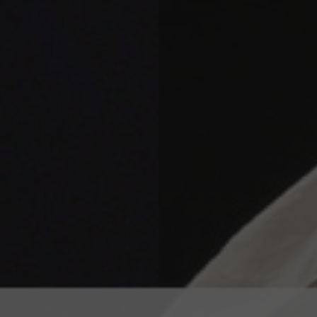
Tout l'agenda de l'Orchestre >
Dans
l'actualité
orchestre
ert le plus
vous