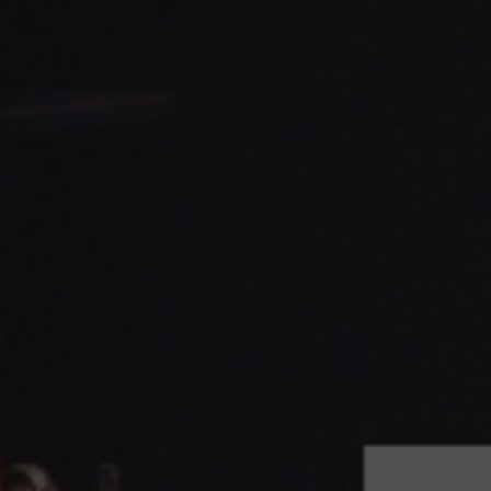
saison)
6.07.2026
Localisez le conc
proche de chez 