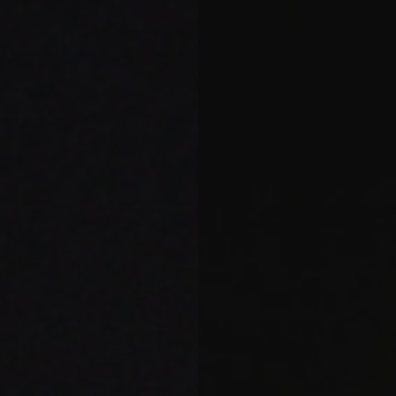
rendez-vous
orchestre
orchestre
13/11
Salle Harri Xuri – Lo
lle Plaza Xoko – Saint-
14/11
Baigorry
Salle Tanka (Centre C
Peyuco Duhart) – Saint-Jean-
lise Saint-Laurent – Cambo-
15/11
Cinéma Saint-Louis – 
 de l’orchestre –
PIAZZOLLA – Tangos
VEN SYMPHONIE
d’exil d’Iparralde à
l’Aconcagua