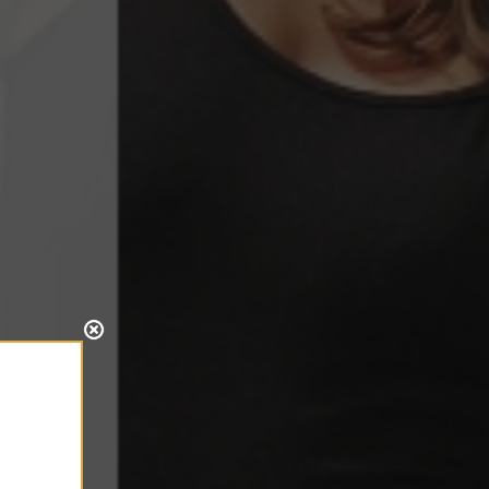
L’Orchestre du Pays Basque – Iparraldeko Orkestra et
le Conservatoire […]
orchestre
13.05.2026
L’orchestre à la rencontre des
tout-petits
L’Orchestre, dans le cadre de ses missions de
diffusion au […]