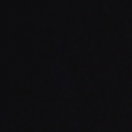
10/10
Sa
Etienne-de-
11/10
orchestre
Ég
27/09
Théâtre Michel Portal – Bayonne
les-Bains
Concert symphonique –
Fabrique
TROUBLE ORCHESTRAL
BEETHO
COMPULSIF (Ouverture de
N°5