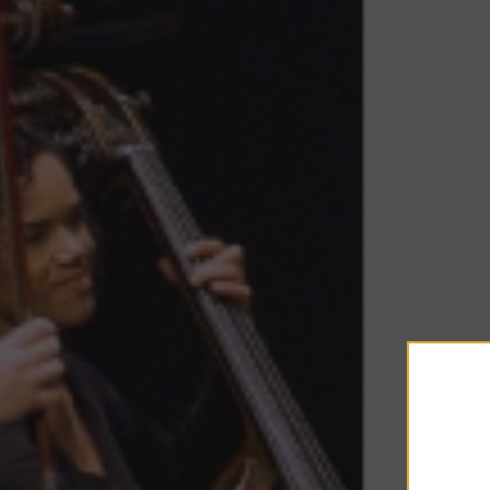
La nouvelle saison de l’Or
décline […]
10.06.2026
NOUVEAU ! La F
l’orchestre déba
nouvelle [...]
« La Fabrique de l’orchestre
[…]