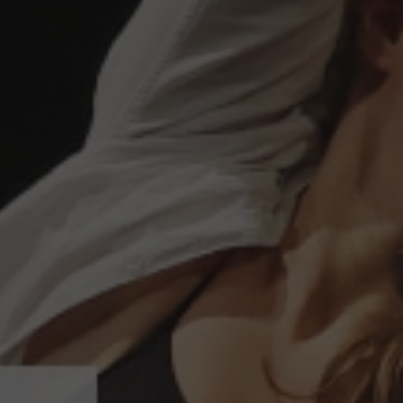
conservatoire
orchestre
2.07.2026
Uniconcert : des spectacles avec
ou sans handicap