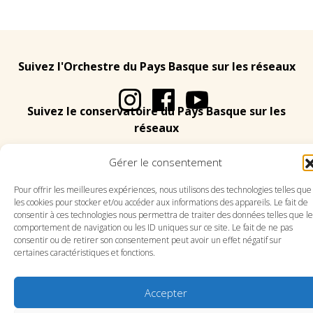
Suivez l'Orchestre du Pays Basque sur les réseaux
Suivez le conservatoire du Pays Basque sur les
réseaux
Gérer le consentement
Pour offrir les meilleures expériences, nous utilisons des technologies telles que
les cookies pour stocker et/ou accéder aux informations des appareils. Le fait de
consentir à ces technologies nous permettra de traiter des données telles que le
SITE DE L’ORCHESTRE
SITE DU CONSERVATOIRE
comportement de navigation ou les ID uniques sur ce site. Le fait de ne pas
CONTACT
MENTIONS LÉGALES
PLAN DU SITE
consentir ou de retirer son consentement peut avoir un effet négatif sur
certaines caractéristiques et fonctions.
Accepter