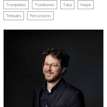
Trompettes
Trombones
Tuba
Harpe
Timbales
Percussions