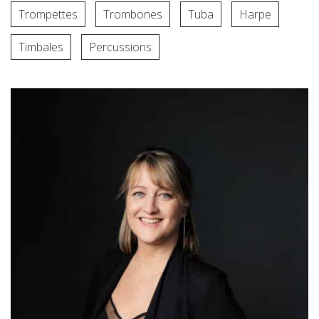
Trompettes
Trombones
Tuba
Harpe
Timbales
Percussions