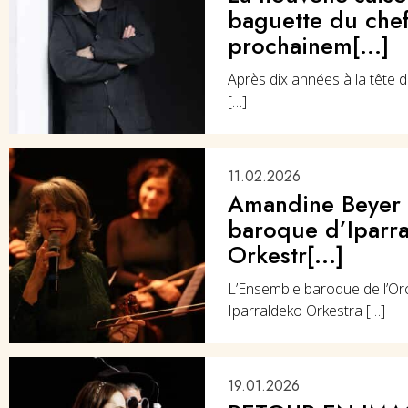
baguette du chef
prochainem[...]
Après dix années à la tête d
[…]
11.02.2026
Amandine Beyer 
baroque d’Iparr
Orkestr[...]
L’Ensemble baroque de l’Or
Iparraldeko Orkestra […]
19.01.2026