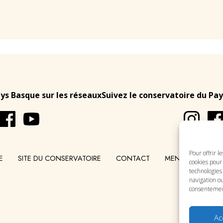
ays Basque sur les réseaux
Suivez le conservatoire du Pay
Pour offrir l
E
SITE DU CONSERVATOIRE
CONTACT
MENTIONS LÉGA
cookies pour 
technologies
navigation ou
consentement 
Ac