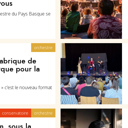
vous
chestre du Pays Basque se
orchestre
abrique de
rque pour la
 » c’est le nouveau format
conservatoire
orchestre
n, sous la