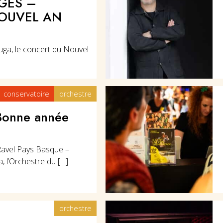
GES –
OUVEL AN
uga, le concert du Nouvel
conservatoire
orchestre
 Bonne année
Ravel Pays Basque –
, l’Orchestre du […]
orchestre