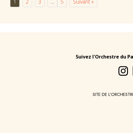
1
2
3
…
5
Suivant »
Suivez l'Orchestre du P
SITE DE L’ORCHESTR