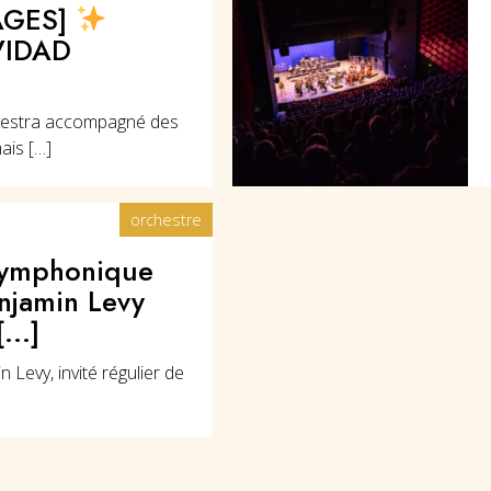
AGES]
VIDAD
kestra accompagné des
ais […]
orchestre
ymphonique
njamin Levy
...]
 Levy, invité régulier de