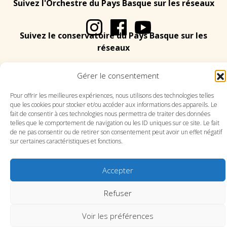
Suivez l'Orchestre du Pays Basque sur les réseaux
Suivez le conservatoire du Pays Basque sur les
réseaux
Gérer le consentement
Pour offrir les meilleures expériences, nous utilisons des technologies telles
que les cookies pour stocker et/ou accéder aux informations des appareils. Le
SITE DE L’ORCHESTRE
SITE DU CONSERVATOIRE
fait de consentir à ces technologies nous permettra de traiter des données
telles que le comportement de navigation ou les ID uniques sur ce site. Le fait
CONTACT
MENTIONS LÉGALES
PLAN DU SITE
de ne pas consentir ou de retirer son consentement peut avoir un effet négatif
sur certaines caractéristiques et fonctions.
Accepter
Refuser
Voir les préférences