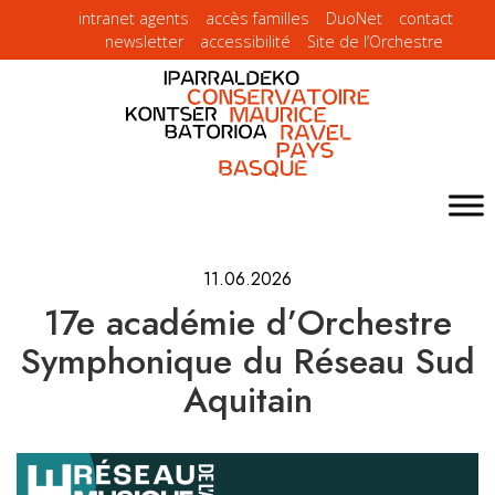
intranet agents
accès familles
DuoNet
contact
newsletter
accessibilité
Site de l’Orchestre
11.06.2026
17e académie d’Orchestre
Symphonique du Réseau Sud
Aquitain