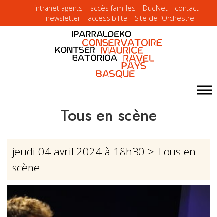
intranet agents
accès familles
DuoNet
contact
newsletter
accessibilité
Site de l’Orchestre
Tous en scène
jeudi 04 avril 2024 à 18h30
> Tous en
scène