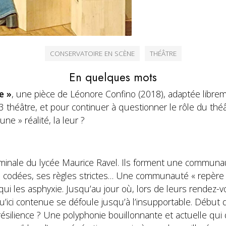
CONSERVATOIRE EN SCÈNE
THÉÂTRE
En quelques mots
e »
, une pièce de Léonore Confino (2018), adaptée libre
3 théâtre, et pour continuer à questionner le rôle du th
 une » réalité, la leur ?
erminale du lycée Maurice Ravel. Ils forment une communa
s codées, ses règles strictes… Une communauté « repère 
 qui les asphyxie. Jusqu’au jour où, lors de leurs rendez-v
u’ici contenue se défoule jusqu’à l’insupportable. Début 
ésilience ? Une polyphonie bouillonnante et actuelle qui