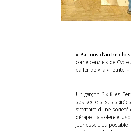
« Parlons d’autre chos
comédien.ne.s de Cycle 
parler de « la » réalité, «
Un garçon. Six filles. T
ses secrets, ses soirée
s’extraire d’une société
dérape. La violence jusq
jeunesse… ou possible r