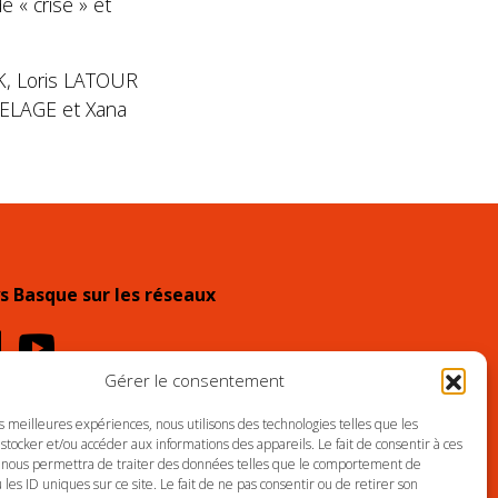
 « crise » et
UK, Loris LATOUR
ELAGE et Xana
s Basque sur les réseaux
Gérer le consentement
es meilleures expériences, nous utilisons des technologies telles que les
LES
PLAN DU SITE
stocker et/ou accéder aux informations des appareils. Le fait de consentir à ces
 nous permettra de traiter des données telles que le comportement de
 les ID uniques sur ce site. Le fait de ne pas consentir ou de retirer son