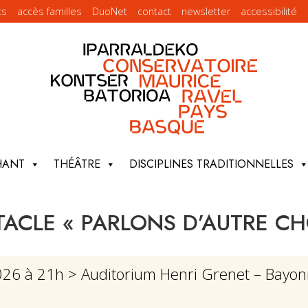
ts
accès familles
DuoNet
contact
newsletter
accessibilité
HANT
THÉÂTRE
DISCIPLINES TRADITIONNELLES
TACLE « PARLONS D’AUTRE CH
2026 à 21h
> Auditorium Henri Grenet – Bayo