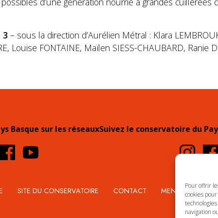
possibles d’une génération nourrie à grandes cuillerées de
 3
– sous la direction d’Aurélien Métral : Klara LEMBRO
E, Louise FONTAINE, Maïlen SIESS-CHAUBARD, Ranie D
ays Basque sur les réseaux
Suivez le conservatoire du Pay
Pour offrir l
E
SITE DU CONSERVATOIRE
CONTACT
MENTIONS LÉGA
cookies pour 
technologies
navigation ou