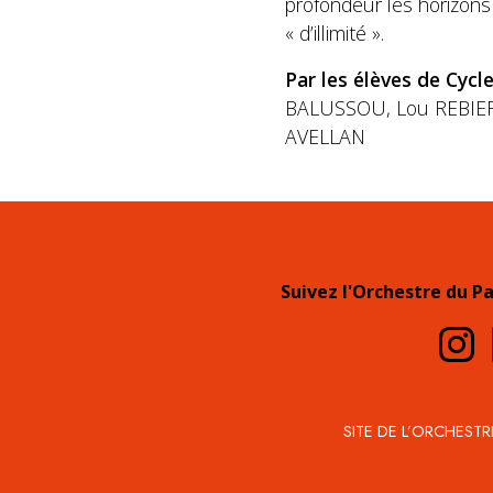
profondeur les horizons 
« d’illimité ».
Par les élèves de Cycle
BALUSSOU, Lou REBIER
AVELLAN
Suivez l'Orchestre du P
SITE DE L’ORCHESTR