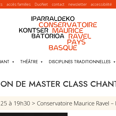
ts
accès familles
DuoNet
contact
newsletter
accessibilité
HANT
THÉÂTRE
DISCIPLINES TRADITIONNELLES
TION DE MASTER CLASS CHANT
2025 à 19h30
> Conservatoire Maurice Ravel –