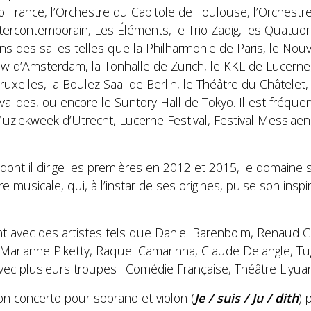
 France, l’Orchestre du Capitole de Toulouse, l’Orchest
ntercontemporain, Les Éléments, le Trio Zadig, les Quatuors
ns des salles telles que la Philharmonie de Paris, le Nou
w d’Amsterdam, la Tonhalle de Zurich, le KKL de Lucern
ruxelles, la Boulez Saal de Berlin, le Théâtre du Châtelet
nvalides, ou encore le Suntory Hall de Tokyo. Il est fréqu
ziekweek d’Utrecht, Lucerne Festival, Festival Messiaen,
ont il dirige les premières en 2012 et 2015, le domaine 
e musicale, qui, à l’instar de ses origines, puise son insp
ent avec des artistes tels que Daniel Barenboim, Renaud
Marianne Piketty, Raquel Camarinha, Claude Delangle, Tu
vec plusieurs troupes : Comédie Française, Théâtre Liyu
n concerto pour soprano et violon (
Je / suis / Ju / dith
) 