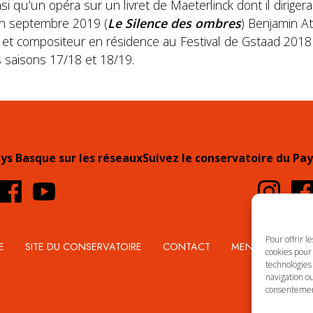
i qu’un opéra sur un livret de Maeterlinck dont il dirigera 
n septembre 2019 (
Le Silence des ombres
) Benjamin At
7) et compositeur en résidence au Festival de Gstaad 2018 
es saisons 17/18 et 18/19.
ays Basque sur les réseaux
Suivez le conservatoire du Pay
Pour offrir l
E
SITE DU CONSERVATOIRE
CONTACT
MENTIONS LÉGA
cookies pour 
technologies
navigation ou
consentement 