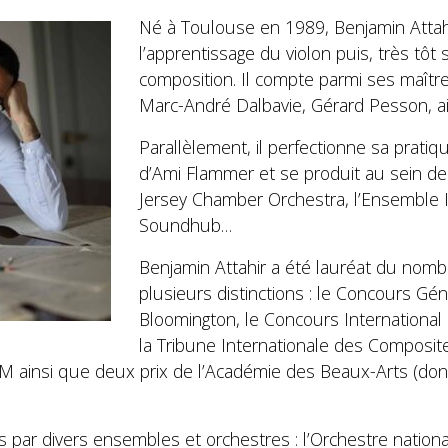
Né à Toulouse en 1989, Benjamin Attah
l’apprentissage du violon puis, très tôt
composition. Il compte parmi ses maître
Marc-André Dalbavie, Gérard Pesson, ai
Parallèlement, il perfectionne sa prati
d’Ami Flammer et se produit au sein de
Jersey Chamber Orchestra, l’Ensemble 
Soundhub…
Benjamin Attahir a été lauréat du nom
plusieurs distinctions : le Concours Gé
Bloomington, le Concours International 
la Tribune Internationale des Composit
EM ainsi que deux prix de l’Académie des Beaux-Arts (dont
par divers ensembles et orchestres : l’Orchestre nationa