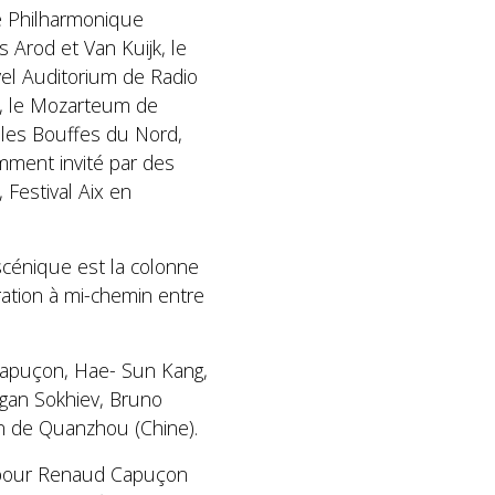
re Philharmonique
 Arod et Van Kuijk, le
vel Auditorium de Radio
e, le Mozarteum de
, les Bouffes du Nord,
emment invité par des
 Festival Aix en
scénique est la colonne
iration à mi-chemin entre
 Capuçon, Hae- Sun Kang,
gan Sokhiev, Bruno
an de Quanzhou (Chine).
pour Renaud Capuçon