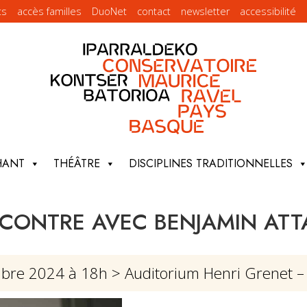
ts
accès familles
DuoNet
contact
newsletter
accessibilité
HANT
THÉÂTRE
DISCIPLINES TRADITIONNELLES
CONTRE AVEC BENJAMIN ATT
mbre 2024 à 18h
> Auditorium Henri Grenet 