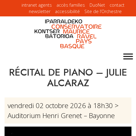
intranet agents
accès familles
DuoNet
contact
newsletter
accessibilité
Site de l’Orchestre
RÉCITAL DE PIANO – JULIE
ALCARAZ
vendredi 02 octobre 2026 à 18h30
>
Auditorium Henri Grenet – Bayonne