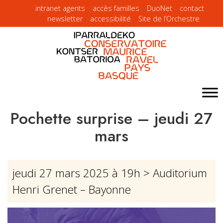
intranet agents
accès familles
DuoNet
contact
newsletter
accessibilité
Site de l’Orchestre
Pochette surprise – jeudi 27
mars
jeudi 27 mars 2025 à 19h
> Auditorium
Henri Grenet – Bayonne