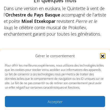
En quelques mots
Dans une version en euskara, le Quintette à vent de
l’
Orchestre du Pays Basque
accompagné de l’artiste
et poète
Mixel Etxekopar
revisitent
Pierre et le
loup
, le célèbre conte musical de Prokofiev,
enchantement garanti pour toutes les générations.
Gérer le consentement
Suivez l'Orchestre du Pays Basque sur les réseaux
Pour offrir les meilleures expériences, nous utilisons des technologies telles
que les cookies pour stocker et/ou accéder aux informations des appareils.
Le fait de consentir à ces technologies nous permettra de traiter des
Suivez le conservatoire du Pays Basque sur les
données telles que le comportement de navigation ou les ID uniques sur ce
réseaux
site. Le fait de ne pas consentir ou de retirer son consentement peut avoir
un effet négatif sur certaines caractéristiques et fonctions.
Accepter