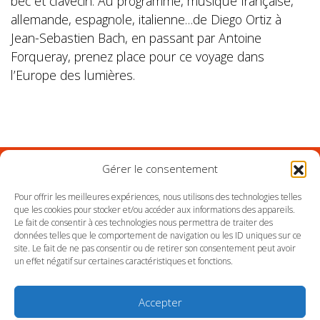
bec et clavecin. Au programme, musique française,
allemande, espagnole, italienne…de Diego Ortiz à
Jean-Sebastien Bach, en passant par Antoine
Forqueray, prenez place pour ce voyage dans
l’Europe des lumières.
Gérer le consentement
Suivez l'Orchestre du Pays Basque sur les réseaux
Pour offrir les meilleures expériences, nous utilisons des technologies telles
que les cookies pour stocker et/ou accéder aux informations des appareils.
Le fait de consentir à ces technologies nous permettra de traiter des
Suivez le conservatoire du Pays Basque sur les
données telles que le comportement de navigation ou les ID uniques sur ce
réseaux
site. Le fait de ne pas consentir ou de retirer son consentement peut avoir
un effet négatif sur certaines caractéristiques et fonctions.
Accepter