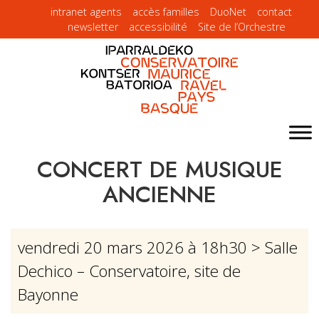
intranet agents
accès familles
DuoNet
contact
newsletter
accessibilité
Site de l’Orchestre
CONCERT DE MUSIQUE
ANCIENNE
vendredi 20 mars 2026 à 18h30
> Salle
Dechico – Conservatoire, site de
Bayonne