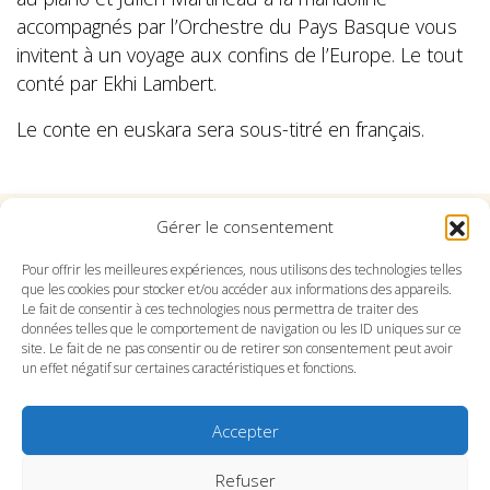
accompagnés par l’Orchestre du Pays Basque vous
invitent à un voyage aux confins de l’Europe. Le tout
conté par Ekhi Lambert.
Le conte en euskara sera sous-titré en français.
Gérer le consentement
Suivez l'Orchestre du Pays Basque sur les réseaux
Pour offrir les meilleures expériences, nous utilisons des technologies telles
que les cookies pour stocker et/ou accéder aux informations des appareils.
Le fait de consentir à ces technologies nous permettra de traiter des
Suivez le conservatoire du Pays Basque sur les
données telles que le comportement de navigation ou les ID uniques sur ce
réseaux
site. Le fait de ne pas consentir ou de retirer son consentement peut avoir
un effet négatif sur certaines caractéristiques et fonctions.
Accepter
Refuser
SITE DE L’ORCHESTRE
SITE DU CONSERVATOIRE