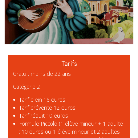
Tarifs
Gratuit moins de 22 ans
Catégorie 2
Tarif plein 16 euros
Tarif prévente 12 euros
Tarif réduit 10 euros
Formule Piccolo (1 élève mineur + 1 adulte
: 10 euros ou 1 élève mineur et 2 adultes :