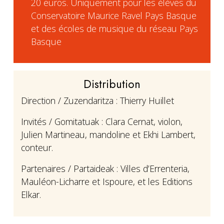
20 euros. Uniquement pour les élèves du
Conservatoire Maurice Ravel Pays Basque
et des écoles de musique du réseau Pays
Basque
Distribution
Direction / Zuzendaritza : Thierry Huillet
Invités / Gomitatuak : Clara Cernat, violon,
Julien Martineau, mandoline et Ekhi Lambert,
conteur.
Partenaires / Partaideak : Villes d’Errenteria,
Mauléon-Licharre et Ispoure, et les Editions
Elkar.