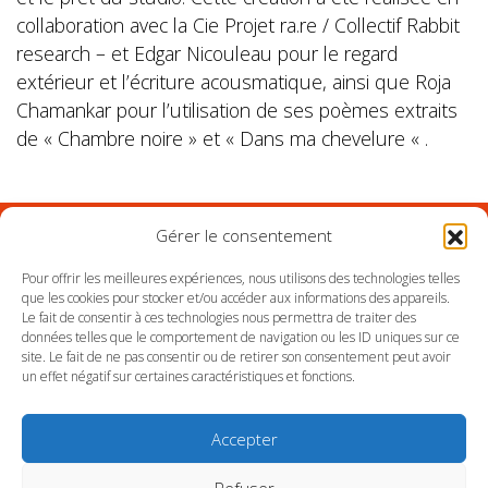
collaboration avec la Cie Projet ra.re / Collectif Rabbit
research – et Edgar Nicouleau pour le regard
extérieur et l’écriture acousmatique, ainsi que Roja
Chamankar pour l’utilisation de ses poèmes extraits
de « Chambre noire » et « Dans ma chevelure « .
Gérer le consentement
Suivez l'Orchestre du Pays Basque sur les réseaux
Pour offrir les meilleures expériences, nous utilisons des technologies telles
que les cookies pour stocker et/ou accéder aux informations des appareils.
Le fait de consentir à ces technologies nous permettra de traiter des
Suivez le conservatoire du Pays Basque sur les
données telles que le comportement de navigation ou les ID uniques sur ce
réseaux
site. Le fait de ne pas consentir ou de retirer son consentement peut avoir
un effet négatif sur certaines caractéristiques et fonctions.
Accepter
Refuser