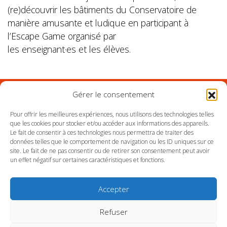
(re)découvrir les
bâtiments
du Conservatoire
de
manière amusante et ludique en participant à
l’Escape Game organisé par
les
enseignant
·e
s
et
les
élèves.
Gérer le consentement
Suivez l'Orchestre du Pays Basque sur les réseaux
Pour offrir les meilleures expériences, nous utilisons des technologies telles
que les cookies pour stocker et/ou accéder aux informations des appareils.
Le fait de consentir à ces technologies nous permettra de traiter des
Suivez le conservatoire du Pays Basque sur les
données telles que le comportement de navigation ou les ID uniques sur ce
réseaux
site. Le fait de ne pas consentir ou de retirer son consentement peut avoir
un effet négatif sur certaines caractéristiques et fonctions.
Accepter
Refuser
SITE DE L’ORCHESTRE
SITE DU CONSERVATOIRE