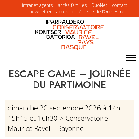
intranet agents
accès familles
DuoNet
contact
newsletter
accessibilité
Site de l’Orchestre
ESCAPE GAME – JOURNÉE
DU PARTIMOINE
dimanche 20 septembre 2026 à 14h,
15h15 et 16h30
> Conservatoire
Maurice Ravel – Bayonne