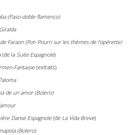
ba (Paso-doble flamenco)
ur la Giralda
 de Faraon (Pot
–
Pourri
sur les thèmes de l’opérette)
a
(de la
Suite Espagnole
)
rmen-Fantaisie
(extraits)
La Paloma
ia de un amor (Bolero)
’amour
ière Danse Espagnole
(de
La Vida Breve
)
apola (Bolero)