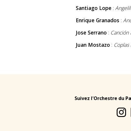
Santiago Lope
:
Angelil
Enrique Granados
:
And
Jose Serrano
:
Canción 
Juan Mostazo
:
Coplas 
Suivez l'Orchestre du P