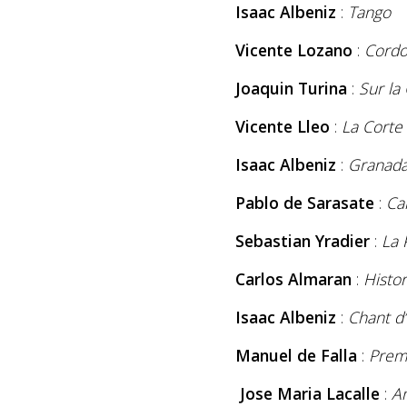
Isaac Albeniz
:
Tango
Vicente Lozano
:
Cordo
Joaquin Turina
:
S
Vicente Lleo
:
La Corte
Isaac Albeniz
:
Granad
Pablo de Sarasate
:
Ca
Sebastian Yradier
:
Carlos Almaran
:
Histor
Isaac Albeniz
:
Chant d
Manuel de Falla
:
Prem
Jose Maria Lacalle
:
Am