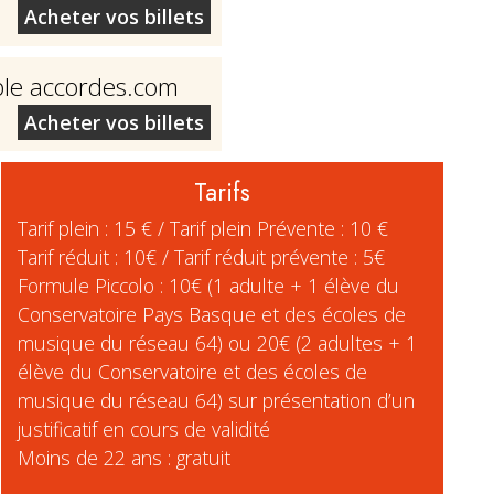
Acheter vos billets
ble accordes.com
Acheter vos billets
Tarifs
Tarif plein : 15 € / Tarif plein Prévente : 10 €
Tarif réduit : 10€ / Tarif réduit prévente : 5€
Formule Piccolo : 10€ (1 adulte + 1 élève du
Conservatoire Pays Basque et des écoles de
musique du réseau 64) ou 20€ (2 adultes + 1
élève du Conservatoire et des écoles de
musique du réseau 64) sur présentation d’un
justificatif en cours de validité
Moins de 22 ans : gratuit