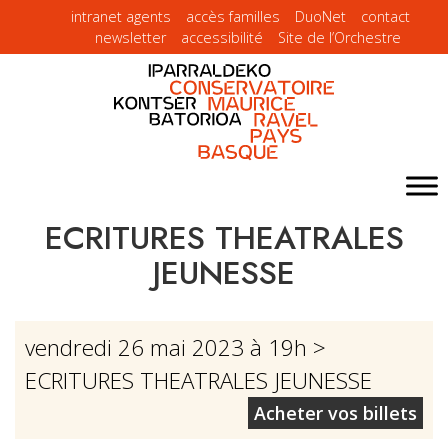
intranet agents
accès familles
DuoNet
contact
newsletter
accessibilité
Site de l’Orchestre
ECRITURES THEATRALES
JEUNESSE
vendredi 26 mai 2023 à 19h
>
ECRITURES THEATRALES JEUNESSE
Acheter vos billets