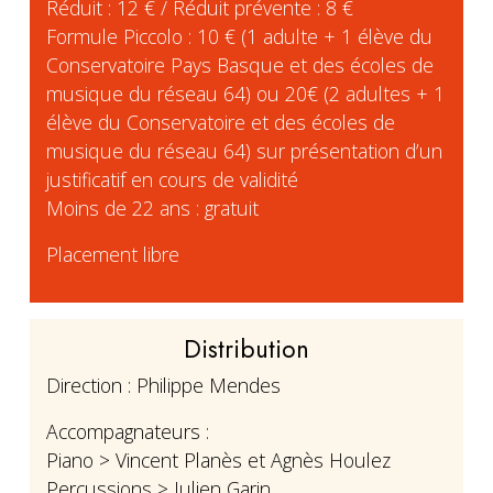
Réduit : 12 € / Réduit prévente : 8 €
Formule Piccolo : 10 € (1 adulte + 1 élève du
Conservatoire Pays Basque et des écoles de
musique du réseau 64) ou 20€ (2 adultes + 1
élève du Conservatoire et des écoles de
musique du réseau 64) sur présentation d’un
justificatif en cours de validité
Moins de 22 ans : gratuit
Placement libre
Distribution
Direction : Philippe Mendes
Accompagnateurs :
Piano > Vincent Planès et Agnès Houlez
Percussions > Julien Garin