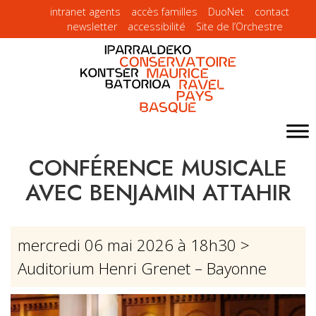
intranet agents
accès familles
DuoNet
contact
newsletter
accessibilité
Site de l’Orchestre
CONFÉRENCE MUSICALE
AVEC BENJAMIN ATTAHIR
mercredi 06 mai 2026 à 18h30
>
Auditorium Henri Grenet – Bayonne