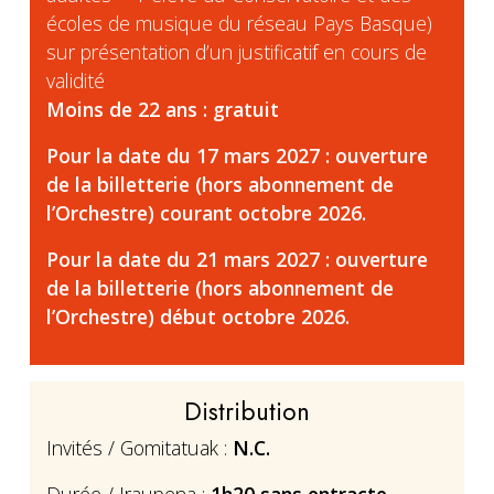
écoles de musique du réseau Pays Basque)
sur présentation d’un justificatif en cours de
validité
Moins de 22 ans : gratuit
Pour la date du 17 mars 2027 : ouverture
de la billetterie (hors abonnement de
l’Orchestre) courant octobre 2026.
Pour la date du 21 mars 2027 : ouverture
de la billetterie (hors abonnement de
l’Orchestre) début octobre 2026.
Distribution
Invités / Gomitatuak :
N.C.
Durée / Iraupena :
1h20 sans entracte