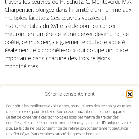
travers les œuvres de H. Schütz, C. Monteverdi, M.A.
Charpentier, plongez dans l’intimité d’un homme aux
multiples facettes. Ces œuvres vocales et
instrumentales du XVIIe siècle pour ce concert
mettront en lumière ce jeune berger devenu roi, ce
poète, ce musicien, ce guerrier redoutable appelé
également le « prophète-roi » qui occupe un place
importante dans chacune des trois religions
monothéistes.
Gérer le consentement
Suivez l'Orchestre du Pays Basque sur les réseaux
Pour offrir les meilleures expériences, nous utilisons des technologies telles
que les cookies pour stocker et/ou accéder aux informations des appareils.
Le fait de consentir à ces technologies nous permettra de traiter des
Suivez le conservatoire du Pays Basque sur les
données telles que le comportement de navigation ou les ID uniques sur ce
réseaux
site. Le fait de ne pas consentir ou de retirer son consentement peut avoir
un effet négatif sur certaines caractéristiques et fonctions.