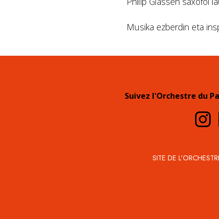
Philip Glassen saxofoi l
Musika ezberdin eta insp
Suivez l'Orchestre du P
SITE DE L’ORCHESTR