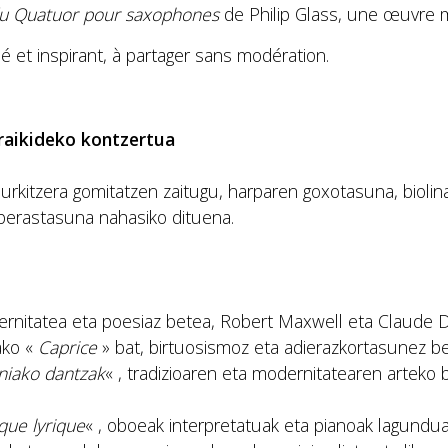
u Quatuor pour saxophones
de Philip Glass, une œuvre mi
 et inspirant, à partager sans modération.
raikideko kontzertua
urkitzera gomitatzen zaitugu, harparen goxotasuna, bioli
berastasuna nahasiko dituena.
ernitatea eta poesiaz betea, Robert Maxwell eta Claude 
ako «
Caprice
» bat, birtuosismoz eta adierazkortasunez be
iako dantzak
« , tradizioaren eta modernitatearen arteko bi
que lyrique
« , oboeak interpretatuak eta pianoak lagundua