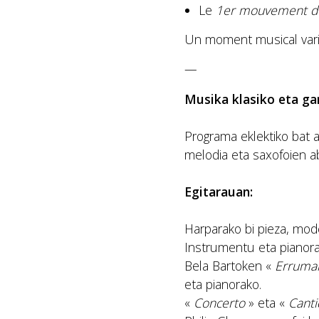
Le
1er mouvement d
Un moment musical varié
—
Musika klasiko eta ga
Programa eklektiko bat a
melodia eta saxofoien a
Egitarauan:
Harparako bi pieza, mod
Instrumentu eta pianor
Bela Bartoken «
Erruman
eta pianorako.
«
Concerto
» eta «
Canti