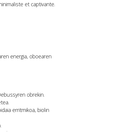
nimaliste et captivante.
naren energia, oboearen
Debussyren obrekin.
tea.
daia erritmikoa, biolin
.