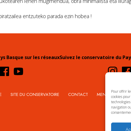
aukotearen lehen mugimendua, obra minimalista eta liluraga
iratzailea entzuteko parada ezin hobea !
ays Basque sur les réseaux
Suivez le conservatoire du Pay
Pour offrir l
E
SITE DU CONSERVATOIRE
CONTACT
MENTIONS LÉGA
cookies pour 
technologies
navigation ou
consentement 
Ac