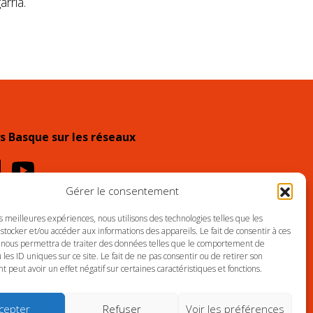
rria.
s Basque sur les réseaux
Gérer le consentement
es meilleures expériences, nous utilisons des technologies telles que les
LES
PLAN DU SITE
stocker et/ou accéder aux informations des appareils. Le fait de consentir à ces
 nous permettra de traiter des données telles que le comportement de
 les ID uniques sur ce site. Le fait de ne pas consentir ou de retirer son
peut avoir un effet négatif sur certaines caractéristiques et fonctions.
cepter
Refuser
Voir les préférences