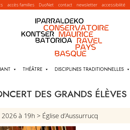
ts
accès familles
DuoNet
contact
newsletter
accessibilité
HANT
THÉÂTRE
DISCIPLINES TRADITIONNELLES
NCERT DES GRANDS ÉLÈVES
r 2026 à 19h
> Église d’Aussurrucq