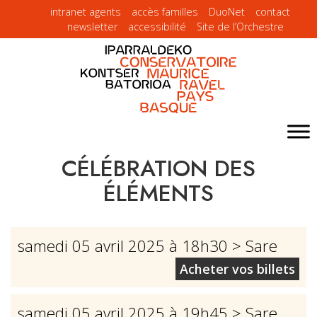
intranet agents
accès familles
DuoNet
contact
newsletter
accessibilité
Site de l’Orchestre
CÉLÉBRATION DES
ÉLÉMENTS
samedi 05 avril 2025 à 18h30
> Sare
Acheter vos billets
samedi 05 avril 2025 à 19h45
> Sare