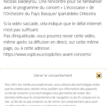
Nicolas Baldeyrou. Une rencontre pour se familiariser
avec le programme du concert « L’écossaise » de
l’Orchestre du Pays Basque/ Iparraldeko Orkestra.
Si la vidéo saccade, cela indique que le débit internet
n’est pas suffisant.
Pas d’inquiétude, vous pourrez revoir cette vidéo,
même après sa diffusion en direct, sur cette même
page, ou à cette adresse :
https://www.ospb.eus/ospb/les-avant-concerts/
Gérer le consentement
Suivez l'Orchestre du Pays Basque sur les réseaux
Pour offrir les meilleures expériences, nous utilisons des technologies telles
que les cookies pour stocker et/ou accéder aux informations des appareils.
Le fait de consentir à ces technologies nous permettra de traiter des
Suivez le conservatoire du Pays Basque sur les
données telles que le comportement de navigation ou les ID uniques sur ce
réseaux
site. Le fait de ne pas consentir ou de retirer son consentement peut avoir
un effet négatif sur certaines caractéristiques et fonctions.