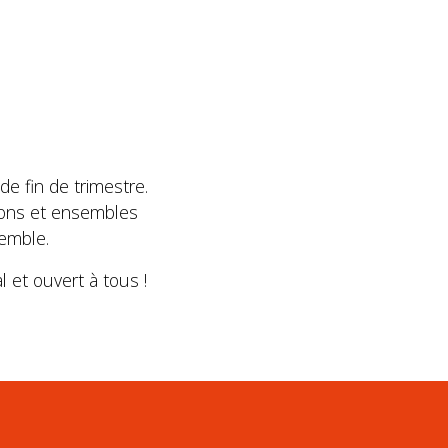
e fin de trimestre.
ions et ensembles
semble.
 et ouvert à tous !