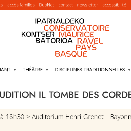
ts
accès familles
DuoNet
contact
newsletter
accessibilité
HANT
THÉÂTRE
DISCIPLINES TRADITIONNELLES
UDITION IL TOMBE DES CORD
6 à 18h30
> Auditorium Henri Grenet – Bayon