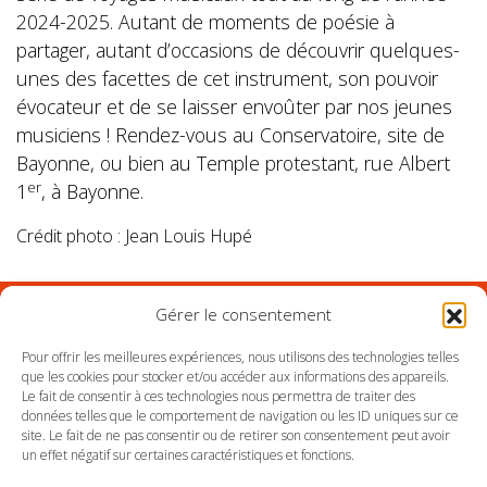
2024-2025. Autant de moments de poésie à
partager, autant d’occasions de découvrir quelques-
unes des facettes de cet instrument, son pouvoir
évocateur et de se laisser envoûter par nos jeunes
musiciens ! Rendez-vous au Conservatoire, site de
Bayonne, ou bien au Temple protestant, rue Albert
er
1
, à Bayonne.
Crédit photo : Jean Louis Hupé
Gérer le consentement
Suivez l'Orchestre du Pays Basque sur les réseaux
Pour offrir les meilleures expériences, nous utilisons des technologies telles
que les cookies pour stocker et/ou accéder aux informations des appareils.
Le fait de consentir à ces technologies nous permettra de traiter des
Suivez le conservatoire du Pays Basque sur les
données telles que le comportement de navigation ou les ID uniques sur ce
réseaux
site. Le fait de ne pas consentir ou de retirer son consentement peut avoir
un effet négatif sur certaines caractéristiques et fonctions.