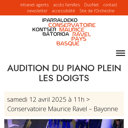
intranet agents
accès familles
DuoNet
contact
newsletter
accessibilité
Site de l’Orchestre
AUDITION DU PIANO PLEIN
LES DOIGTS
samedi 12 avril 2025 à 11h
>
Conservatoire Maurice Ravel – Bayonne