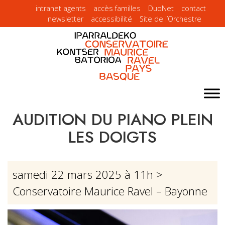
intranet agents
accès familles
DuoNet
contact
newsletter
accessibilité
Site de l’Orchestre
AUDITION DU PIANO PLEIN
LES DOIGTS
samedi 22 mars 2025 à 11h
>
Conservatoire Maurice Ravel – Bayonne