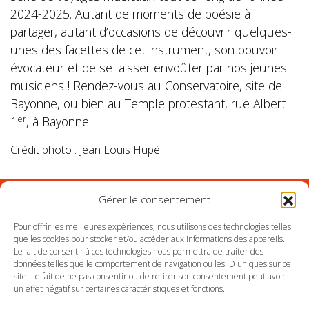
2024-2025. Autant de moments de poésie à
partager, autant d’occasions de découvrir quelques-
unes des facettes de cet instrument, son pouvoir
évocateur et de se laisser envoûter par nos jeunes
musiciens ! Rendez-vous au Conservatoire, site de
Bayonne, ou bien au Temple protestant, rue Albert
er
1
, à Bayonne.
Crédit photo : Jean Louis Hupé
Gérer le consentement
Suivez l'Orchestre du Pays Basque sur les réseaux
Pour offrir les meilleures expériences, nous utilisons des technologies telles
que les cookies pour stocker et/ou accéder aux informations des appareils.
Le fait de consentir à ces technologies nous permettra de traiter des
Suivez le conservatoire du Pays Basque sur les
données telles que le comportement de navigation ou les ID uniques sur ce
réseaux
site. Le fait de ne pas consentir ou de retirer son consentement peut avoir
un effet négatif sur certaines caractéristiques et fonctions.