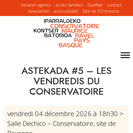
intranet agents
accès familles
DuoNet
contact
newsletter
accessibilité
Site de l’Orchestre
ASTEKADA #5 – LES
VENDREDIS DU
CONSERVATOIRE
vendredi 04 décembre 2026 à 18h30
>
Salle Dechico – Conservatoire, site de