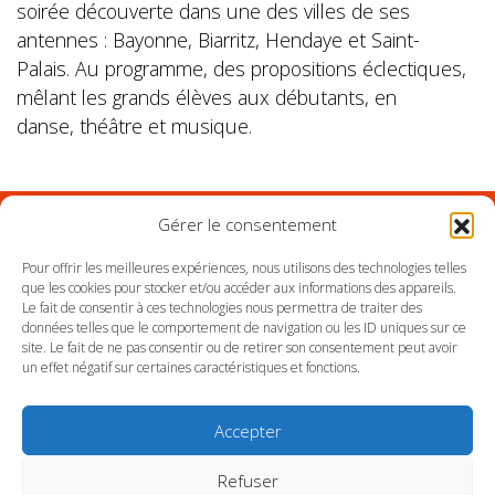
soirée découverte dans une des villes de ses
antennes : Bayonne, Biarritz, Hendaye et Saint-
Palais. Au programme, des propositions éclectiques,
mêlant les grands élèves aux débutants, en
danse, théâtre et musique.
Gérer le consentement
Suivez l'Orchestre du Pays Basque sur les réseaux
Pour offrir les meilleures expériences, nous utilisons des technologies telles
que les cookies pour stocker et/ou accéder aux informations des appareils.
Le fait de consentir à ces technologies nous permettra de traiter des
Suivez le conservatoire du Pays Basque sur les
données telles que le comportement de navigation ou les ID uniques sur ce
réseaux
site. Le fait de ne pas consentir ou de retirer son consentement peut avoir
un effet négatif sur certaines caractéristiques et fonctions.
Accepter
Refuser
SITE DE L’ORCHESTRE
SITE DU CONSERVATOIRE