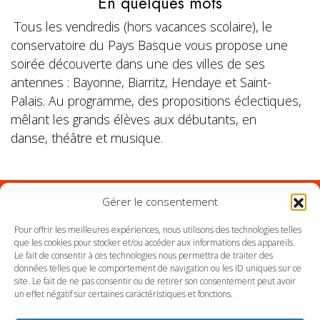
En quelques mots
Tous les vendredis (hors vacances scolaire), le
conservatoire du Pays Basque vous propose une
soirée découverte dans une des villes de ses
antennes : Bayonne, Biarritz, Hendaye et Saint-
Palais. Au programme, des propositions éclectiques,
mêlant les grands élèves aux débutants, en
danse, théâtre et musique.
Gérer le consentement
Suivez l'Orchestre du Pays Basque sur les réseaux
Pour offrir les meilleures expériences, nous utilisons des technologies telles
que les cookies pour stocker et/ou accéder aux informations des appareils.
Le fait de consentir à ces technologies nous permettra de traiter des
Suivez le conservatoire du Pays Basque sur les
données telles que le comportement de navigation ou les ID uniques sur ce
réseaux
site. Le fait de ne pas consentir ou de retirer son consentement peut avoir
un effet négatif sur certaines caractéristiques et fonctions.