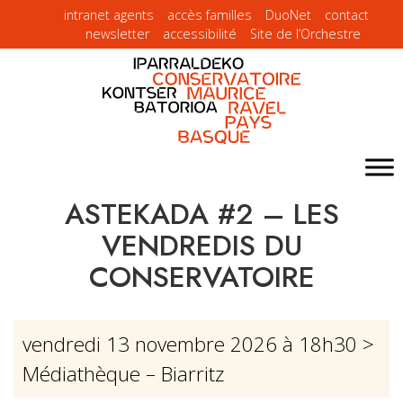
intranet agents
accès familles
DuoNet
contact
newsletter
accessibilité
Site de l’Orchestre
ASTEKADA #2 – LES
VENDREDIS DU
CONSERVATOIRE
vendredi 13 novembre 2026 à 18h30
>
Médiathèque – Biarritz