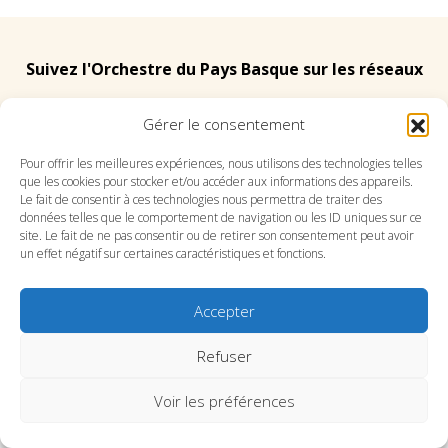
Suivez l'Orchestre du Pays Basque sur les réseaux
Gérer le consentement
Suivez le conservatoire du Pays Basque sur les
réseaux
Pour offrir les meilleures expériences, nous utilisons des technologies telles
que les cookies pour stocker et/ou accéder aux informations des appareils.
Le fait de consentir à ces technologies nous permettra de traiter des
données telles que le comportement de navigation ou les ID uniques sur ce
site. Le fait de ne pas consentir ou de retirer son consentement peut avoir
un effet négatif sur certaines caractéristiques et fonctions.
SITE DE L’ORCHESTRE
SITE DU CONSERVATOIRE
Accepter
CONTACT
MENTIONS LÉGALES
PLAN DU SITE
Refuser
Voir les préférences