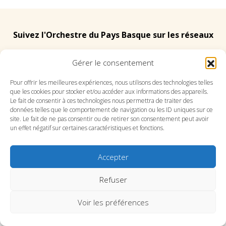
Suivez l'Orchestre du Pays Basque sur les réseaux
Gérer le consentement
Suivez le conservatoire du Pays Basque sur les
réseaux
Pour offrir les meilleures expériences, nous utilisons des technologies telles
que les cookies pour stocker et/ou accéder aux informations des appareils.
Le fait de consentir à ces technologies nous permettra de traiter des
données telles que le comportement de navigation ou les ID uniques sur ce
site. Le fait de ne pas consentir ou de retirer son consentement peut avoir
un effet négatif sur certaines caractéristiques et fonctions.
SITE DE L’ORCHESTRE
SITE DU CONSERVATOIRE
Accepter
CONTACT
MENTIONS LÉGALES
PLAN DU SITE
Refuser
Voir les préférences