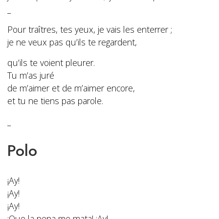
_
Pour traîtres, tes yeux, je vais les enterrer ;
je ne veux pas qu’ils te regardent,
qu’ils te voient pleurer.
Tu m’as juré
de m’aimer et de m’aimer encore,
et tu ne tiens pas parole.
_
Polo
¡Ay!
¡Ay!
¡Ay!
¡Que la pena me mata! ¡Ay!