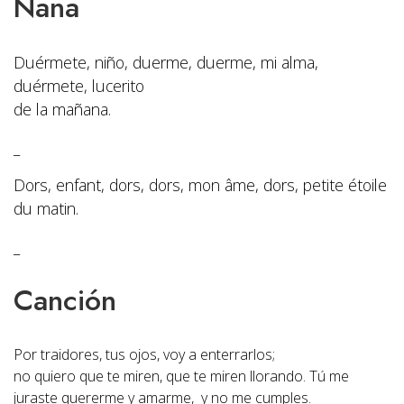
Nana
Duérmete, niño, duerme, duerme, mi alma,
duérmete, lucerito
de la mañana.
_
Dors, enfant, dors, dors, mon âme, dors, petite étoile
du matin.
_
Canción
Por traidores, tus ojos, voy a enterrarlos;
no quiero que te miren, que te miren llorando.
Tú me
juraste quererme y amarme,
y no me cumples.