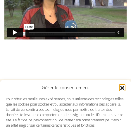
Gérer le consentement
Suivez l'Orchestre du Pays Basque sur les réseaux
Pour offrir les meilleures expériences, nous utilisons des technologies telles
que les cookies pour stocker et/ou accéder aux informations des appareils.
Le fait de consentir à ces technologies nous permettra de traiter des
Suivez le conservatoire du Pays Basque sur les
données telles que le comportement de navigation ou les ID uniques sur ce
réseaux
site. Le fait de ne pas consentir ou de retirer son consentement peut avoir
un effet négatif sur certaines caractéristiques et fonctions.