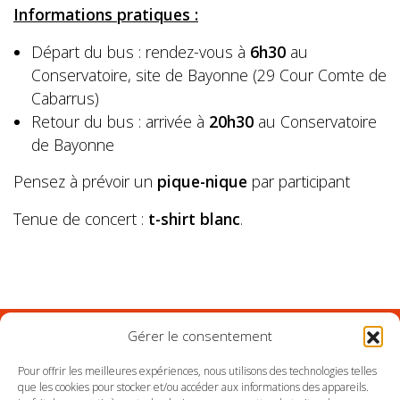
Informations pratiques :
Départ du bus : rendez-vous à
6h30
au
Conservatoire, site de Bayonne (29 Cour Comte de
Cabarrus)
Retour du bus : arrivée à
20h30
au Conservatoire
de Bayonne
Pensez à prévoir un
pique-nique
par participant
Tenue de concert :
t-shirt blanc
.
Gérer le consentement
Suivez l'Orchestre du Pays Basque sur les réseaux
Pour offrir les meilleures expériences, nous utilisons des technologies telles
que les cookies pour stocker et/ou accéder aux informations des appareils.