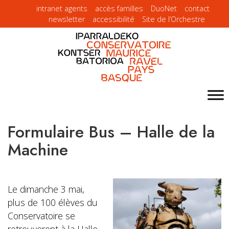
intranet agents
accès familles
DuoNet
contact
newsletter
accessibilité
Site de l’Orchestre
Formulaire Bus – Halle de la
Machine
Le dimanche 3 mai,
plus de 100 élèves du
Conservatoire se