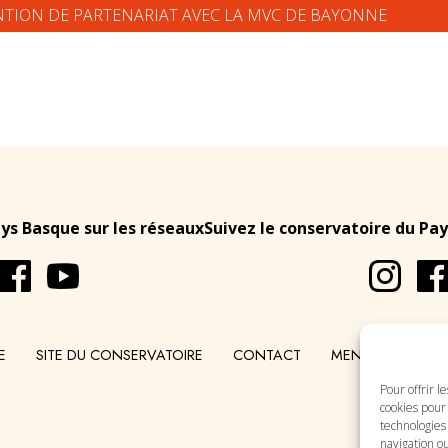
ENTION DE PARTENARIAT AVEC LA MVC DE BAYONNE
ays Basque sur les réseaux
Suivez le conservatoire du Pay
E
SITE DU CONSERVATOIRE
CONTACT
MENTIONS LÉGA
Pour offrir l
cookies pour 
technologies
navigation ou