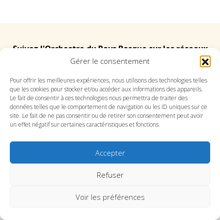
Suivez l'Orchestre du Pays Basque sur les réseaux
Gérer le consentement
Suivez le conservatoire du Pays Basque sur les
Pour offrir les meilleures expériences, nous utilisons des technologies telles
que les cookies pour stocker et/ou accéder aux informations des appareils.
réseaux
Le fait de consentir à ces technologies nous permettra de traiter des
données telles que le comportement de navigation ou les ID uniques sur ce
site. Le fait de ne pas consentir ou de retirer son consentement peut avoir
un effet négatif sur certaines caractéristiques et fonctions.
Accepter
SITE DE L’ORCHESTRE
SITE DU CONSERVATOIRE
CONTACT
MENTIONS LÉGALES
PLAN DU SITE
Refuser
Voir les préférences