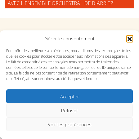
AVEC L'ENSEMBLE ORCHESTRAL DE BIARRITZ
Suivez l'Orchestre du Pays Basque sur les réseaux
Gérer le consentement
Pour offrir les meilleures expériences, nous utilisons des technologies telles
Suivez le conservatoire du Pays Basque sur les
que les cookies pour stocker et/ou accéder aux informations des appareils.
réseaux
Le fait de consentir à ces technologies nous permettra de traiter des
données telles que le comportement de navigation ou les ID uniques sur ce
site. Le fait de ne pas consentir ou de retirer son consentement peut avoir
un effet négatif sur certaines caractéristiques et fonctions.
Accepter
SITE DE L’ORCHESTRE
SITE DU CONSERVATOIRE
CONTACT
MENTIONS LÉGALES
PLAN DU SITE
Refuser
Voir les préférences