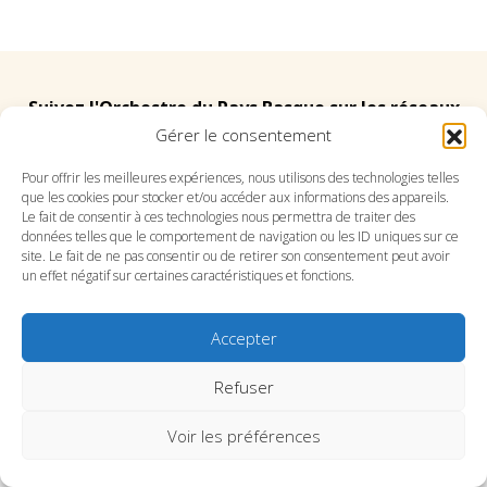
Suivez l'Orchestre du Pays Basque sur les réseaux
Gérer le consentement
Suivez le conservatoire du Pays Basque sur les
Pour offrir les meilleures expériences, nous utilisons des technologies telles
que les cookies pour stocker et/ou accéder aux informations des appareils.
réseaux
Le fait de consentir à ces technologies nous permettra de traiter des
données telles que le comportement de navigation ou les ID uniques sur ce
site. Le fait de ne pas consentir ou de retirer son consentement peut avoir
un effet négatif sur certaines caractéristiques et fonctions.
Accepter
SITE DE L’ORCHESTRE
SITE DU CONSERVATOIRE
CONTACT
MENTIONS LÉGALES
PLAN DU SITE
Refuser
Voir les préférences