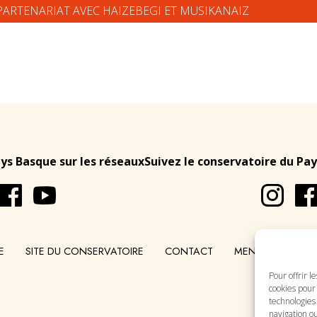
PARTENARIAT AVEC HAIZEBEGI ET MUSIKANAIZ
ays Basque sur les réseaux
Suivez le conservatoire du Pay
E
SITE DU CONSERVATOIRE
CONTACT
MENTIONS LÉGA
Pour offrir l
cookies pour 
technologies
navigation ou