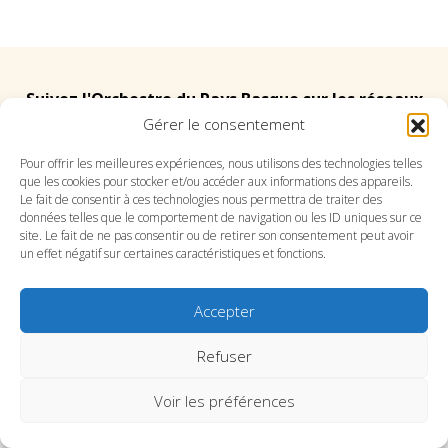
Suivez l'Orchestre du Pays Basque sur les réseaux
Gérer le consentement
Suivez le conservatoire du Pays Basque sur les
Pour offrir les meilleures expériences, nous utilisons des technologies telles
que les cookies pour stocker et/ou accéder aux informations des appareils.
réseaux
Le fait de consentir à ces technologies nous permettra de traiter des
données telles que le comportement de navigation ou les ID uniques sur ce
site. Le fait de ne pas consentir ou de retirer son consentement peut avoir
un effet négatif sur certaines caractéristiques et fonctions.
Accepter
SITE DE L’ORCHESTRE
SITE DU CONSERVATOIRE
CONTACT
MENTIONS LÉGALES
PLAN DU SITE
Refuser
Voir les préférences