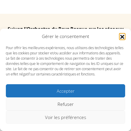
Suivez l'Orchestre du Pays Basque sur les réseaux
Gérer le consentement
Suivez le conservatoire du Pays Basque sur les
Pour offrir les meilleures expériences, nous utilisons des technologies telles
que les cookies pour stocker et/ou accéder aux informations des appareils.
réseaux
Le fait de consentir à ces technologies nous permettra de traiter des
données telles que le comportement de navigation ou les ID uniques sur ce
site. Le fait de ne pas consentir ou de retirer son consentement peut avoir
un effet négatif sur certaines caractéristiques et fonctions.
Accepter
SITE DE L’ORCHESTRE
SITE DU CONSERVATOIRE
CONTACT
MENTIONS LÉGALES
PLAN DU SITE
Refuser
Voir les préférences