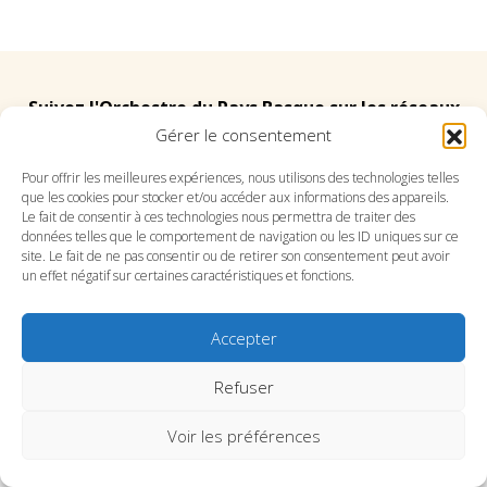
Suivez l'Orchestre du Pays Basque sur les réseaux
Gérer le consentement
Suivez le conservatoire du Pays Basque sur les
Pour offrir les meilleures expériences, nous utilisons des technologies telles
que les cookies pour stocker et/ou accéder aux informations des appareils.
réseaux
Le fait de consentir à ces technologies nous permettra de traiter des
données telles que le comportement de navigation ou les ID uniques sur ce
site. Le fait de ne pas consentir ou de retirer son consentement peut avoir
un effet négatif sur certaines caractéristiques et fonctions.
Accepter
SITE DE L’ORCHESTRE
SITE DU CONSERVATOIRE
CONTACT
MENTIONS LÉGALES
PLAN DU SITE
Refuser
Voir les préférences