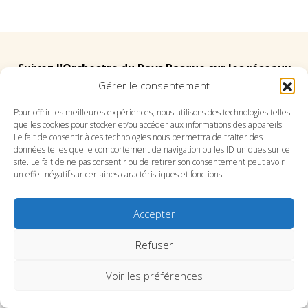
Suivez l'Orchestre du Pays Basque sur les réseaux
Gérer le consentement
Suivez le conservatoire du Pays Basque sur les
Pour offrir les meilleures expériences, nous utilisons des technologies telles
que les cookies pour stocker et/ou accéder aux informations des appareils.
réseaux
Le fait de consentir à ces technologies nous permettra de traiter des
données telles que le comportement de navigation ou les ID uniques sur ce
site. Le fait de ne pas consentir ou de retirer son consentement peut avoir
un effet négatif sur certaines caractéristiques et fonctions.
Accepter
SITE DE L’ORCHESTRE
SITE DU CONSERVATOIRE
CONTACT
MENTIONS LÉGALES
PLAN DU SITE
Refuser
Voir les préférences